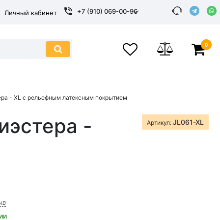
+7 (910) 069-00-96
Личный кабинет
0
ра - XL с рельефным латексным покрытием
иэстера -
JL061-XL
Артикул:
ыв
ии