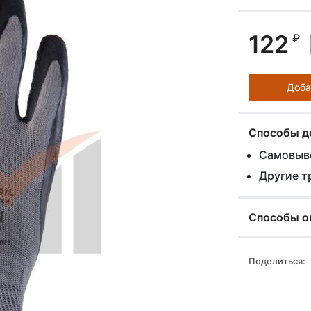
122
₽
Доба
Способы д
Самовыво
Другие т
Способы о
Поделиться: