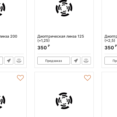
линза 200
Диоптрическая линза 125
Диоптр
(+1,25)
(+2,5)
5
Артикул:
010.120.002
Артикул
₽
₽
350
350
Предзаказ
Пр