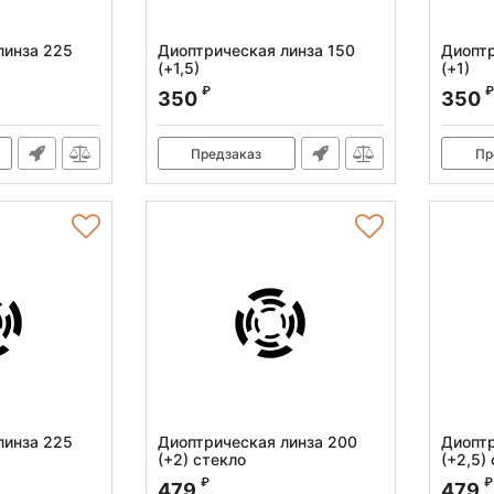
линза 225
Диоптрическая линза 150
Диоптр
(+1,5)
(+1)
6
Артикул:
010.120.003
Артикул
₽
₽
350
350
Предзаказ
Пр
линза 225
Диоптрическая линза 200
Диоптр
(+2) стекло
(+2,5)
Артикул:
010.120.014
Артикул
₽
₽
479
479