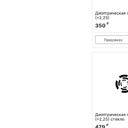
Диоптрическая 
(+2,25)
Артикул:
010.120.00
₽
350
Предзаказ
Диоптрическая 
(+2,25) стекло
Артикул:
010.120.015
₽
479