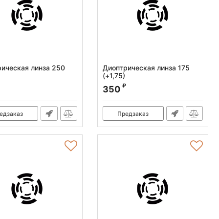
ическая линза 250
Диоптрическая линза 175
(+1,75)
:
010.120.007
Артикул:
010.120.004
₽
350
едзаказ
Предзаказ