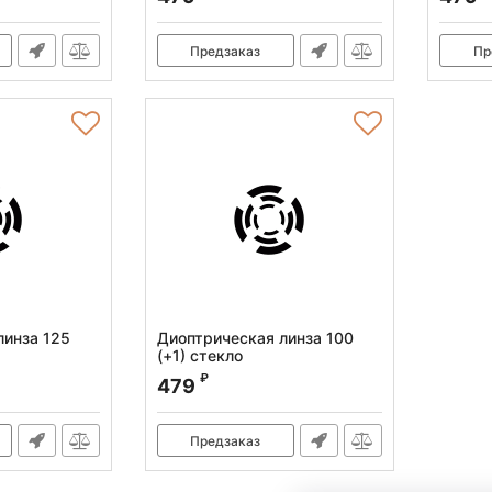
Предзаказ
Пр
линза 125
Диоптрическая линза 100
(+1) стекло
Артикул:
010.120.010
₽
479
Предзаказ