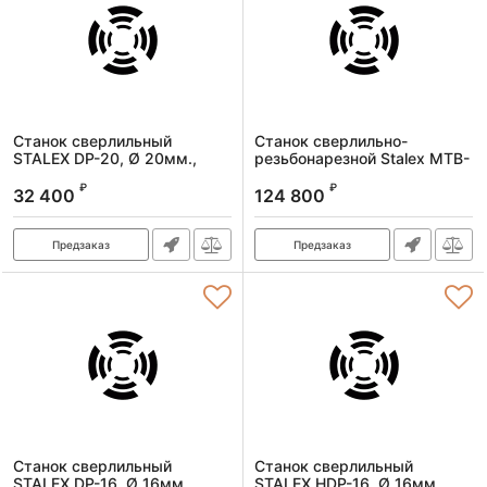
Станок сверлильный
Станок сверлильно-
STALEX DP-20, Ø 20мм.,
резьбонарезной Stalex MTB-
850Вт., 220В., 55кг.
25, Ø25/М16 мм, 1,1 кВт,
₽
₽
380В, 192 кг
32 400
124 800
Артикул:
DP38016B
Артикул:
MTB-25
Предзаказ
Предзаказ
Станок сверлильный
Станок сверлильный
STALEX DP-16, Ø 16мм.,
STALEX HDP-16, Ø 16мм.,