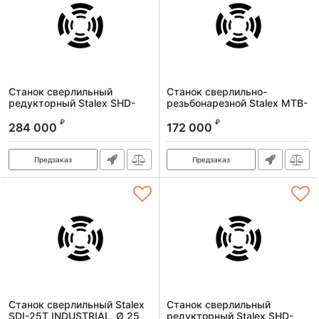
Станок сверлильный
Станок сверлильно-
редукторный Stalex SHD-
резьбонарезной Stalex MTB-
32CH PF с крестовым
25PF, Ø25/М16 мм, с
₽
₽
столом,Ø32 мм, СОЖ, 380В
автоподачей, 1,1 кВт, 380В,
284 000
172 000
192 кг
Артикул:
102417
Артикул:
MTB-25PF
Предзаказ
Предзаказ
Станок сверлильный Stalex
Станок сверлильный
SDI-25T INDUSTRIAL, Ø 25
редукторный Stalex SHD-