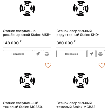
Станок сверлильно-
Станок сверлильный
резьбонарезной Stalex MSB-
редукторный Stalex SHD-
32, Ø32/М20 мм, СОЖ, 1,5
40PF Pro, с автоподачей, Ø
₽
₽
кВт, 380В, 332 кг
40 мм, 380 В
148 000
380 000
Артикул:
MSB-32
Артикул:
GB40
Предзаказ
Предзаказ
Станок сверлильный
Станок сверлильный
тяжелый Stalex MGB50,
тяжелый Stalex MGB32,