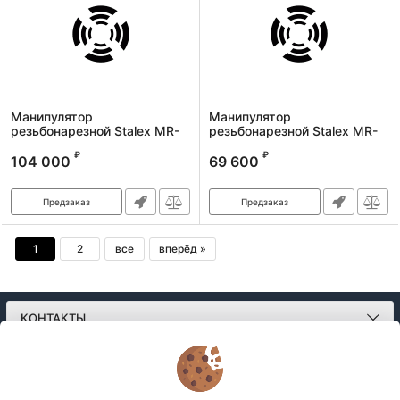
Манипулятор
Манипулятор
резьбонарезной Stalex MR-
резьбонарезной Stalex MR-
DS36, М6-М36 мм, 1200 Вт
DS16, М3-М16 мм, 600 Вт
₽
₽
104 000
69 600
Артикул:
MR-DS36
Артикул:
MR-DS16
Предзаказ
Предзаказ
1
2
все
вперёд »
КОНТАКТЫ
О МАГАЗИНЕ