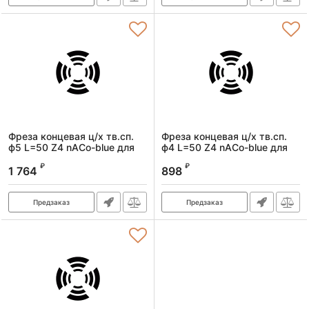
Фреза концевая ц/х тв.сп.
Фреза концевая ц/х тв.сп.
ф5 L=50 Z4 nACo-blue для
ф4 L=50 Z4 nACo-blue для
закал.ст. 65HRC
закал.ст. 65HRC
₽
₽
1 764
898
Артикул:
frezTsH f5L50Z4nACo-
Артикул:
frezTsH f4L50Z4nACo-
bluehardenedsteel65HRC
bluehardenedsteel65HRC
Предзаказ
Предзаказ