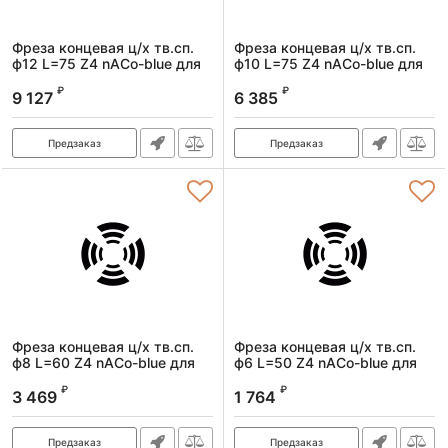
Фреза концевая ц/х тв.сп.
Фреза концевая ц/х тв.сп.
ф12 L=75 Z4 nACo-blue для
ф10 L=75 Z4 nACo-blue для
закал.ст. 65HRC
закал.ст. 65HRC
₽
₽
9 127
6 385
Артикул:
frezTsH f12L75Z4nACo-
Артикул:
frezTsH f10L75Z4nACo-
bluehardenedsteel65HRC
bluehardenedsteel65HRC
Предзаказ
Предзаказ
Фреза концевая ц/х тв.сп.
Фреза концевая ц/х тв.сп.
ф8 L=60 Z4 nACo-blue для
ф6 L=50 Z4 nACo-blue для
закал.ст. 65HRC
закал.ст. 65HRC
₽
₽
3 469
1 764
Артикул:
frezTsH f8L60Z4nACo-
Артикул:
frezTsH f6L50Z4nACo-
bluehardenedsteel65HRC
bluehardenedsteel65HRC
Предзаказ
Предзаказ