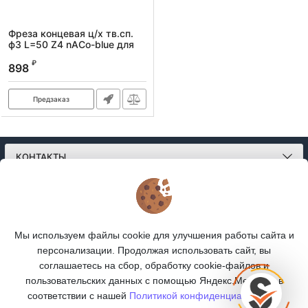
Фреза концевая ц/х тв.сп.
ф3 L=50 Z4 nACo-blue для
закал.ст. 65HRC
₽
898
Артикул:
frezTsH f3L50Z4nACo-
bluehardenedsteel65HRC
Предзаказ
КОНТАКТЫ
О МАГАЗИНЕ
КАТАЛОГ
Мы используем файлы cookie для улучшения работы сайта и
персонализации. Продолжая использовать сайт, вы
ПОДПИСКА
соглашаетесь на сбор, обработку cookie-файлов и
пользовательских данных с помощью Яндекс.Метрика, в
МЫ В СОЦСЕТЯХ:
соответствии с нашей
Политикой конфиденциальности.