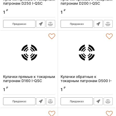
патронам D250 I-QSC
патронам D200 I-QSC
Артикул:
kulachkiprD250I-QSC
Артикул:
kulachkiprD200I-QSC
₽
₽
1
1
Предзаказ
Предзаказ
Кулачки прямые к токарным
Кулачки обратные к
патронам D160 I-QSC
токарным патронам D500 I-
QSC
Артикул:
kulachkiprD160I-QSC
₽
₽
1
1
Артикул:
kulachkiobrD500I-QSC
Предзаказ
Предзаказ