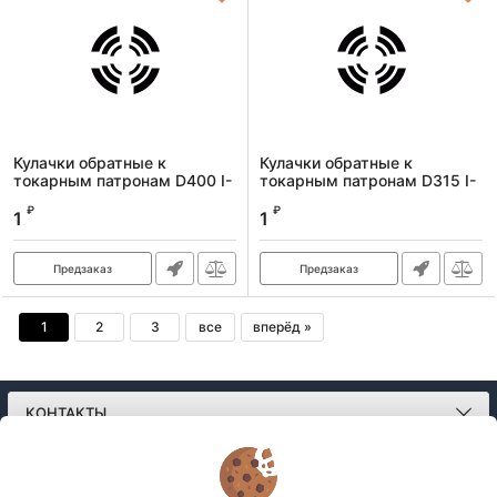
Кулачки обратные к
Кулачки обратные к
токарным патронам D400 I-
токарным патронам D315 I-
QSC
QSC
₽
₽
1
1
Артикул:
kulachkiobrD400I-QSC
Артикул:
kulachkiobrD315I-QSC
Предзаказ
Предзаказ
1
2
3
все
вперёд »
КОНТАКТЫ
О МАГАЗИНЕ