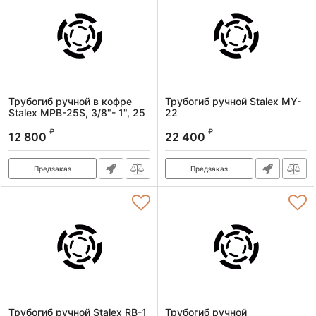
Трубогиб ручной в кофре
Трубогиб ручной Stalex MY-
Stalex MPB-25S, 3/8"- 1", 25
22
кг.
Артикул:
373215
₽
₽
12 800
22 400
Артикул:
HHW-25S
Предзаказ
Предзаказ
Трубогиб ручной Stalex RB-1
Трубогиб ручной