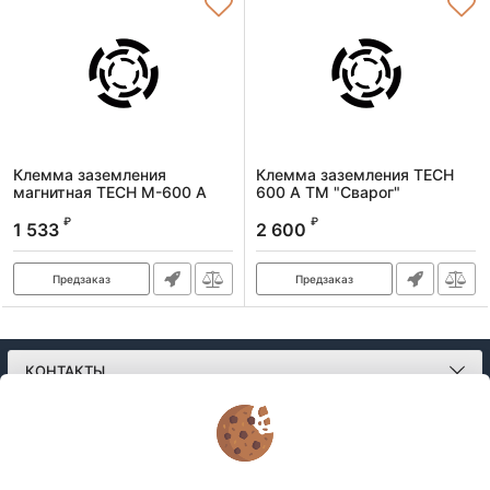
Клемма заземления
Клемма заземления TECH
магнитная TECH M-600 А
600 А ТМ "Сварог"
ТМ "Сварог"
Артикул:
99319
₽
₽
1 533
2 600
Артикул:
99355
Предзаказ
Предзаказ
КОНТАКТЫ
О МАГАЗИНЕ
КАТАЛОГ