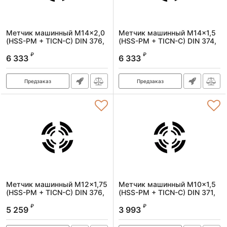
Метчик машинный M14x2,0
Метчик машинный M14x1,5
(HSS-PM + TICN-C) DIN 376,
(HSS-PM + TICN-C) DIN 374,
6H, R, спиральный
6H, R, спиральный
₽
₽
6 333
6 333
Артикул:
1620140200
Артикул:
1620140150
Предзаказ
Предзаказ
Метчик машинный M12x1,75
Метчик машинный M10x1,5
(HSS-PM + TICN-C) DIN 376,
(HSS-PM + TICN-C) DIN 371,
6H, R, спиральный
6H, R, спиральный
₽
₽
5 259
3 993
Артикул:
1620120175
Артикул:
1620100150