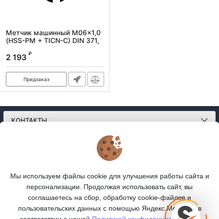
Метчик машинный M06x1,0
(HSS-PM + TICN-C) DIN 371,
6H, R, спиральный
₽
2 193
Артикул:
1620060100
Предзаказ
КОНТАКТЫ
О МАГАЗИНЕ
КАТАЛОГ
Мы используем файлы cookie для улучшения работы сайта и
персонализации. Продолжая использовать сайт, вы
ПОДПИСКА
соглашаетесь на сбор, обработку cookie-файлов и
пользовательских данных с помощью Яндекс.Метрика, в
МЫ В СОЦСЕТЯХ:
соответствии с нашей
Политикой конфиденциальности.