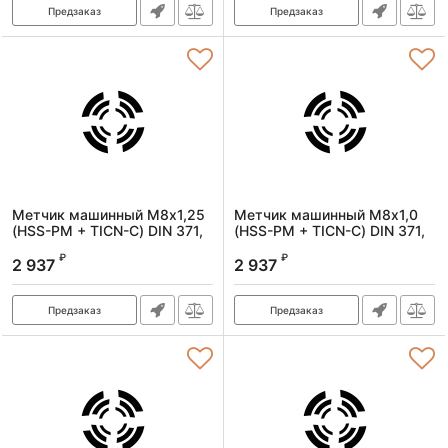
Предзаказ
Предзаказ
Метчик машинный М8х1,25
Метчик машинный М8х1,0
(HSS-PM + TICN-C) DIN 371,
(HSS-PM + TICN-C) DIN 371,
6H, R, спиральный
6H, R, спиральный
₽
₽
2 937
2 937
Артикул:
1620080125
Артикул:
1620080100
Предзаказ
Предзаказ