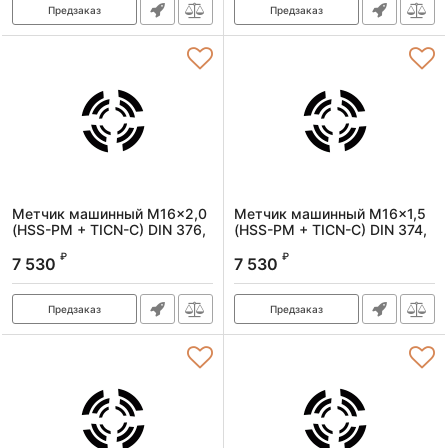
Предзаказ
Предзаказ
Метчик машинный M16x2,0
Метчик машинный M16x1,5
(HSS-PM + TICN-C) DIN 376,
(HSS-PM + TICN-C) DIN 374,
6H, R, спиральный
6H, R, спиральный
₽
₽
7 530
7 530
Артикул:
1620160200
Артикул:
1620160150
Предзаказ
Предзаказ