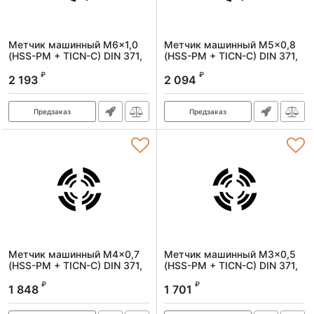
Метчик машинный M6x1,0
Метчик машинный M5x0,8
(HSS-PM + TICN-С) DIN 371,
(HSS-PM + TICN-С) DIN 371,
6H, R, спиральный (левый,
6H, R, спиральный (левый,
₽
₽
тип С)
тип С)
2 193
2 094
Артикул:
1641060100
Артикул:
1641050080
Предзаказ
Предзаказ
Метчик машинный M4x0,7
Метчик машинный M3x0,5
(HSS-PM + TICN-С) DIN 371,
(HSS-PM + TICN-С) DIN 371,
6H, R, спиральный (левый,
6H, R, спиральный (левый,
₽
₽
тип С)
тип С)
1 848
1 701
Артикул:
1641040070
Артикул:
1641030050