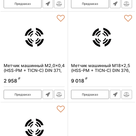
Предзаказ
Предзаказ
Метчик машинный M2,0x0,4
Метчик машинный M18x2,5
(HSS-PM + TICN-C) DIN 371,
(HSS-PM + TICN-C) DIN 376,
6H, R, спиральный
6H, R, спиральный
₽
₽
2 958
9 018
Артикул:
1620020040
Артикул:
1620180250
Предзаказ
Предзаказ