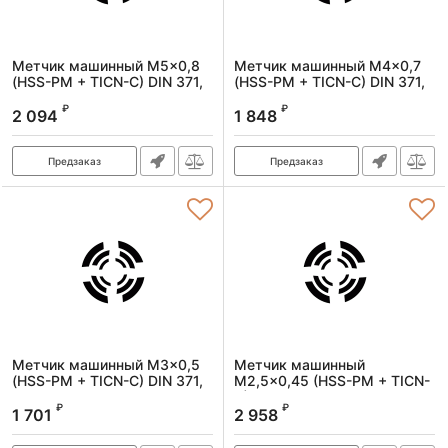
Метчик машинный M5x0,8
Метчик машинный M4x0,7
(HSS-PM + TICN-C) DIN 371,
(HSS-PM + TICN-C) DIN 371,
6H, R, спиральный
6H, R, спиральный
₽
₽
2 094
1 848
Артикул:
1620050080
Артикул:
1620040070
Предзаказ
Предзаказ
Метчик машинный M3x0,5
Метчик машинный
(HSS-PM + TICN-C) DIN 371,
M2,5x0,45 (HSS-PM + TICN-
6H, R, спиральный
C) DIN 371, 6H, R,
₽
₽
спиральный
1 701
2 958
Артикул:
1620030050
Артикул:
1620025045