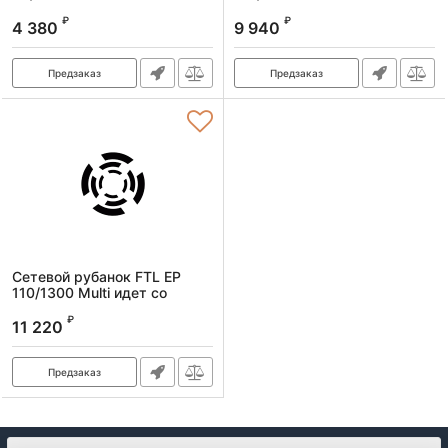
Артикул:
7071
Артикул:
8035
₽
₽
4 380
9 940
Предзаказ
Предзаказ
Сетевой рубанок FTL EP
110/1300 Multi идет со
станиной
₽
11 220
Артикул:
7072
Предзаказ