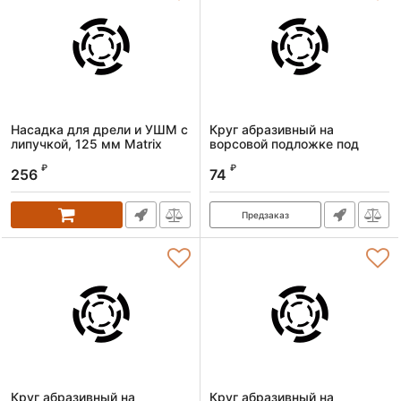
Насадка для дрели и УШМ с
Круг абразивный на
липучкой, 125 мм Matrix
ворсовой подложке под
"липучку",
Артикул:
76220
₽
₽
перфорированный, P 400,
256
74
125 мм, 5 шт.// Matrix
Артикул:
73814
Предзаказ
Круг абразивный на
Круг абразивный на