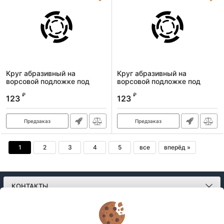
Круг абразивный на
Круг абразивный на
ворсовой подложке под
ворсовой подложке под
"липучку", P 220, 125 мм, 10
"липучку", P 180, 125 мм, 10
₽
₽
шт.// Сибртех
шт.// Сибртех
123
123
Артикул:
738707
Артикул:
738657
Предзаказ
Предзаказ
1
2
3
4
5
все
вперёд »
КОНТАКТЫ
О МАГАЗИНЕ