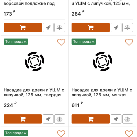
ворсовой подложке под
и УШМ с липучкой, 125 мм,
"липучку", P 220, 125 мм, 10
стандартная, с адаптером c
₽
₽
шт.// Matrix
М14 на d8 Denzel
173
284
Артикул:
73870
Артикул:
76251
Топ продаж
Топ продаж
Насадка для дрели и УШМ с
Насадка для дрели и УШМ с
липучкой, 125 мм, твердая
липучкой, 125 мм, мягкая
Matrix
Matrix
₽
₽
224
611
Артикул:
76230
Артикул:
76212
Топ продаж