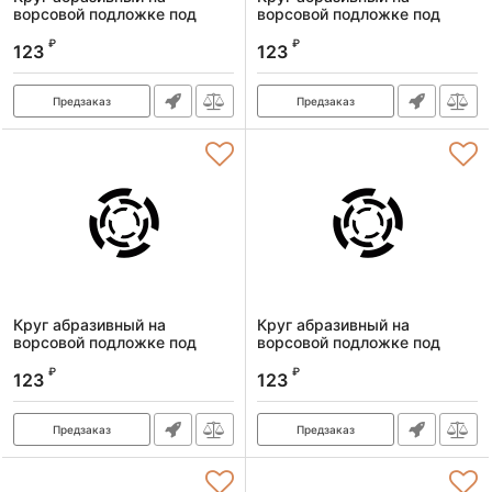
ворсовой подложке под
ворсовой подложке под
"липучку", P 400, 125 мм, 10
"липучку", P 320, 125 мм, 10
₽
₽
шт.// Сибртех
шт.// Сибртех
123
123
Артикул:
738747
Артикул:
738737
Предзаказ
Предзаказ
Круг абразивный на
Круг абразивный на
ворсовой подложке под
ворсовой подложке под
"липучку", P 280, 125 мм, 10
"липучку", P 240, 125 мм, 10
₽
₽
шт.// Сибртех
шт.// Сибртех
123
123
Артикул:
738727
Артикул:
738717
Предзаказ
Предзаказ