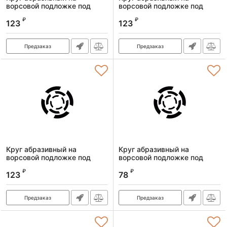
ворсовой подложке под
ворсовой подложке под
"липучку", P 80, 125 мм, 10
"липучку", P 60, 125 мм, 10
₽
₽
шт.// Сибртех
шт.// Сибртех
123
123
Артикул:
738457
Артикул:
738407
Предзаказ
Предзаказ
Круг абразивный на
Круг абразивный на
ворсовой подложке под
ворсовой подложке под
"липучку", P 40, 125 мм, 10
"липучку",
₽
₽
шт.// Сибртех
перфорированный, P 40, 125
123
78
мм, 5 шт.// Сибртех
Артикул:
738357
Артикул:
738027
Предзаказ
Предзаказ