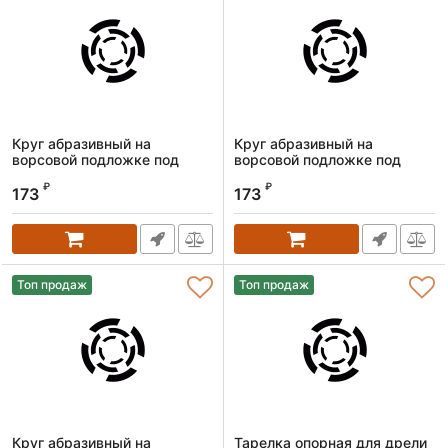
Круг абразивный на
Круг абразивный на
ворсовой подложке под
ворсовой подложке под
"липучку", P 400, 125 мм, 10
"липучку", P 320, 125 мм, 10
₽
₽
шт.// Matrix
шт.// Matrix
173
173
Артикул:
73874
Артикул:
73873
Топ продаж
Топ продаж
Круг абразивный на
Тарелка опорная для дрели