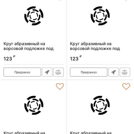
Круг абразивный на
Круг абразивный на
ворсовой подложке под
ворсовой подложке под
"липучку", P 600, 125 мм, 10
"липучку", P 500, 125 мм, 10
₽
₽
шт.// Сибртех
шт.// Сибртех
123
123
Артикул:
738767
Артикул:
738757
Предзаказ
Предзаказ
Круг абразивный на
Круг абразивный на