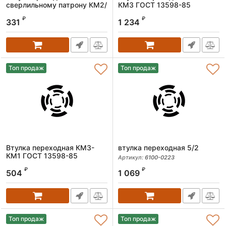
сверлильному патрону КМ2/
КМ3 ГОСТ 13598-85
В16
Артикул:
ri.251.146
₽
₽
331
1 234
Артикул:
041953
Топ продаж
Топ продаж
Втулка переходная КМ3-
втулка переходная 5/2
КМ1 ГОСТ 13598-85
Артикул:
6100-0223
Артикул:
ri.251.166
₽
₽
504
1 069
Топ продаж
Топ продаж