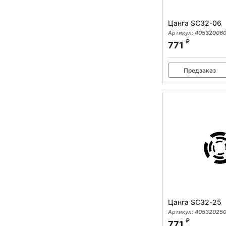
Цанга SC32-06
Артикул:
405320060
₽
771
Предзаказ
Цанга SC32-25
Артикул:
405320250
₽
771