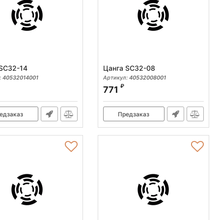
SC32-14
Цанга SC32-08
:
40532014001
Артикул:
40532008001
₽
771
едзаказ
Предзаказ