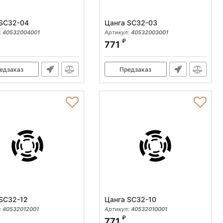
 SC32-04
Цанга SC32-03
:
40532004001
Артикул:
40532003001
₽
771
едзаказ
Предзаказ
SC32-12
Цанга SC32-10
:
40532012001
Артикул:
40532010001
₽
771