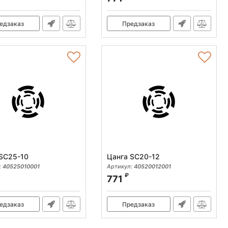
едзаказ
Предзаказ
SC25-10
Цанга SC20-12
:
40525010001
Артикул:
40520012001
₽
771
едзаказ
Предзаказ