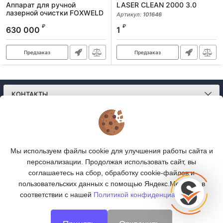
Аппарат для ручной
LASER CLEAN 2000 3.0
лазерной очистки FOXWELD
Артикул:
101646
LASER 1500-1-МТ
₽
₽
630 000
1
Артикул:
9304
Предзаказ
Предзаказ
КОНТАКТЫ
О МАГАЗИНЕ
КАТАЛОГ
Мы используем файлы cookie для улучшения работы сайта и
персонализации. Продолжая использовать сайт, вы
ПОДПИСКА
соглашаетесь на сбор, обработку cookie-файлов и
пользовательских данных с помощью Яндекс.Метрика, в
МЫ В СОЦСЕТЯХ:
соответствии с нашей
Политикой конфиденциальности.