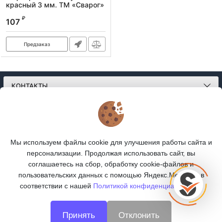
красный 3 мм. ТМ «Сварог»
(MR103)
₽
107
Артикул:
100440
Предзаказ
КОНТАКТЫ
О МАГАЗИНЕ
КАТАЛОГ
Мы используем файлы cookie для улучшения работы сайта и
персонализации. Продолжая использовать сайт, вы
ПОДПИСКА
соглашаетесь на сбор, обработку cookie-файлов и
пользовательских данных с помощью Яндекс.Метрика, в
МЫ В СОЦСЕТЯХ:
соответствии с нашей
Политикой конфиденциальности.
Принять
Отклонить