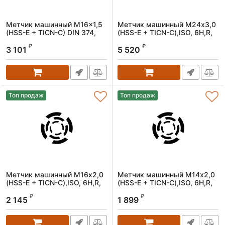
Метчик машинный M16x1,5
Метчик машинный M24х3,0
(HSS-Е + TICN-С) DIN 374,
(HSS-E + TICN-C),ISO, 6H,R,
6H, R, спиральный
спиральный
₽
₽
3 101
5 520
Артикул:
1611160150
Артикул:
1606240300
Топ продаж
Топ продаж
Метчик машинный M16х2,0
Метчик машинный M14х2,0
(HSS-E + TICN-C),ISO, 6H,R,
(HSS-E + TICN-C),ISO, 6H,R,
спиральный
спиральный
₽
₽
2 145
1 899
Артикул:
1606160200
Артикул:
1606140200