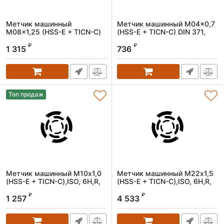
Метчик машинный
Метчик машинный M04x0,7
M08x1,25 (HSS-Е + TICN-С)
(HSS-Е + TICN-С) DIN 371,
DIN 371, 6H, R, спиральный
6H, R, спиральный
₽
₽
1 315
736
Артикул:
1611080125
Артикул:
1611040070
Топ продаж
Метчик машинный M10х1,0
Метчик машинный M22х1,5
(HSS-E + TICN-C),ISO, 6H,R,
(HSS-E + TICN-C),ISO, 6H,R,
спиральный
спиральный
₽
₽
1 257
4 533
Артикул:
1606100100
Артикул:
1606220150