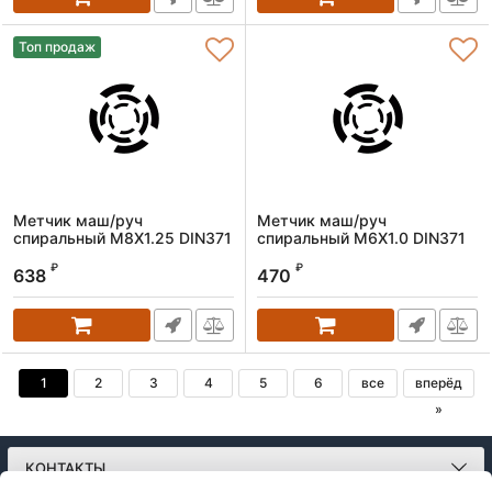
Топ продаж
Метчик маш/руч
Метчик маш/руч
спиральный M8X1.25 DIN371
спиральный M6X1.0 DIN371
(HSS-Co)
(HSS-Co)
₽
₽
638
470
Артикул:
1603080125
Артикул:
1603060100
1
2
3
4
5
6
все
вперёд
»
КОНТАКТЫ