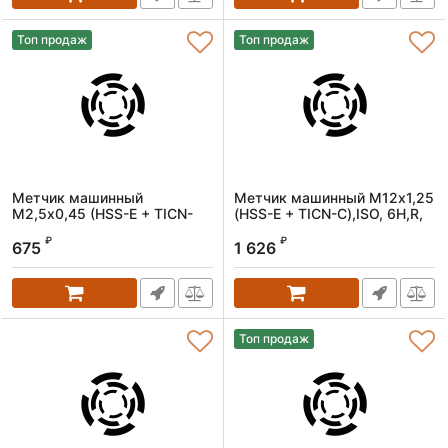
Топ продаж
Топ продаж
Метчик машинный
Метчик машинный M12х1,25
M2,5х0,45 (HSS-E + TICN-
(HSS-E + TICN-C),ISO, 6H,R,
C),ISO, 6H,R, спиральный
спиральный
₽
₽
675
1 626
Артикул:
1606025045
Артикул:
1606120125
Топ продаж