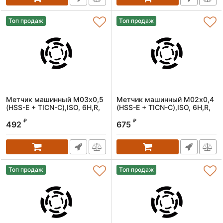
Топ продаж
Топ продаж
Метчик машинный M03х0,5
Метчик машинный M02х0,4
(HSS-E + TICN-C),ISO, 6H,R,
(HSS-E + TICN-C),ISO, 6H,R,
спиральный
спиральный
₽
₽
492
675
Артикул:
1606030050
Артикул:
1606020040
Топ продаж
Топ продаж