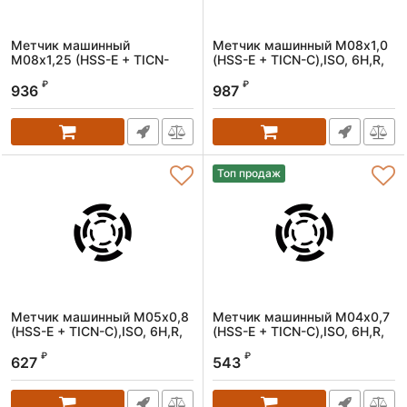
Метчик машинный
Метчик машинный M08х1,0
M08х1,25 (HSS-E + TICN-
(HSS-E + TICN-C),ISO, 6H,R,
C),ISO, 6H,R, спиральный
спиральный
₽
₽
936
987
Артикул:
1606080125
Артикул:
1606080100
Топ продаж
Метчик машинный M05х0,8
Метчик машинный M04х0,7
(HSS-E + TICN-C),ISO, 6H,R,
(HSS-E + TICN-C),ISO, 6H,R,
спиральный
спиральный
₽
₽
627
543
Артикул:
1606050080
Артикул:
1606040070