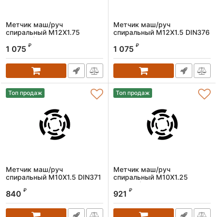
Метчик маш/руч
Метчик маш/руч
спиральный M12X1.75
спиральный M12X1.5 DIN376
DIN376 (HSS-Co)
(HSS-Co)
₽
₽
1 075
1 075
Артикул:
1603120175
Артикул:
1603120150
Топ продаж
Топ продаж
Метчик маш/руч
Метчик маш/руч
спиральный M10X1.5 DIN371
спиральный M10X1.25
(HSS-Co)
DIN371 (HSS-Co)
₽
₽
840
921
Артикул:
1603100150
Артикул:
1603100125