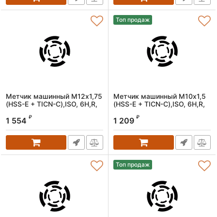
Топ продаж
Метчик машинный M12х1,75
Метчик машинный M10х1,5
(HSS-E + TICN-C),ISO, 6H,R,
(HSS-E + TICN-C),ISO, 6H,R,
спиральный
спиральный
₽
₽
1 554
1 209
Артикул:
1606120175
Артикул:
1606100150
Топ продаж