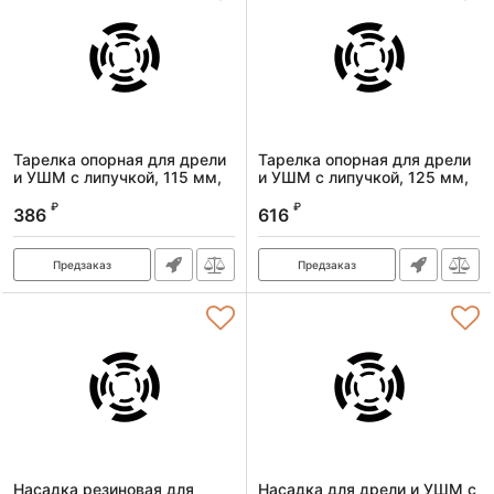
Тарелка опорная для дрели
Тарелка опорная для дрели
и УШМ с липучкой, 115 мм,
и УШМ с липучкой, 125 мм,
мягкая, с адаптером c М14
мягкая, с адаптером c М14
₽
₽
на d8 Denzel
на d8 Denzel
386
616
Артикул:
76247
Артикул:
76248
Предзаказ
Предзаказ
Насадка резиновая для
Насадка для дрели и УШМ с