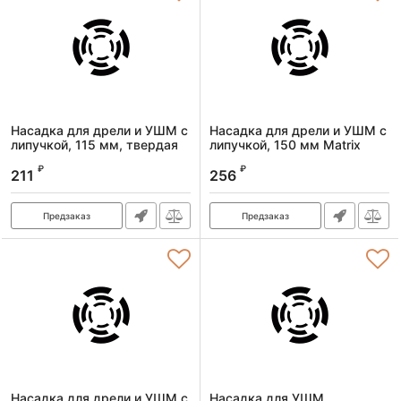
Насадка для дрели и УШМ с
Насадка для дрели и УШМ с
липучкой, 115 мм, твердая
липучкой, 150 мм Matrix
Matrix
Артикул:
76221
₽
₽
211
256
Артикул:
76229
Предзаказ
Предзаказ
Насадка для дрели и УШМ с
Насадка для УШМ