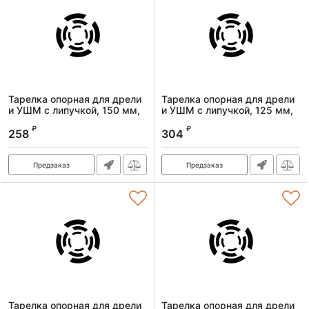
Тарелка опорная для дрели
Тарелка опорная для дрели
и УШМ с липучкой, 150 мм,
и УШМ с липучкой, 125 мм,
твердая, с адаптером c М14
твердая, с адаптером c М14
₽
₽
на d8 Denzel
на d8 Denzel
258
304
Артикул:
76255
Артикул:
76254
Предзаказ
Предзаказ
Тарелка опорная для дрели
Тарелка опорная для дрели