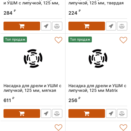
и УШМ с липучкой, 125 мм,
липучкой, 125 мм, твердая
стандартная, с адаптером c
Matrix
₽
₽
М14 на d8 Denzel
284
224
Артикул:
76230
Артикул:
76251
Топ продаж
Топ продаж
Насадка для дрели и УШМ с
Насадка для дрели и УШМ с
липучкой, 125 мм, мягкая
липучкой, 125 мм Matrix
Matrix
Артикул:
76220
₽
₽
611
256
Артикул:
76212