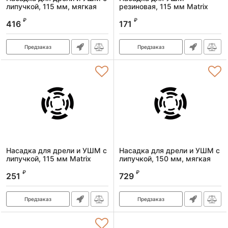
липучкой, 115 мм, мягкая
резиновая, 115 мм Matrix
Matrix
Артикул:
76225
₽
₽
416
171
Артикул:
76211
Предзаказ
Предзаказ
Насадка для дрели и УШМ с
Насадка для дрели и УШМ с
липучкой, 115 мм Matrix
липучкой, 150 мм, мягкая
Matrix
Артикул:
76218
₽
₽
251
729
Артикул:
76213
Предзаказ
Предзаказ