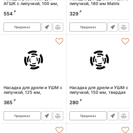
АГШК с липучкой, 100 мм,
липучкой, 180 мм Matrix
посадка M14 Matrix
Артикул:
76223
₽
₽
554
329
Артикул:
76227
Предзаказ
Предзаказ
Насадка для дрели и УШМ с
Насадка для дрели и УШМ с
липучкой, 125 мм,
липучкой, 150 мм, твердая
усиленная (TPU) Matrix
Matrix
₽
₽
365
280
Артикул:
76238
Артикул:
76231
Предзаказ
Предзаказ