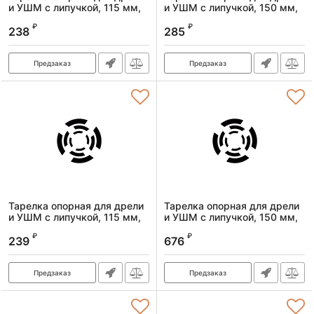
и УШМ с липучкой, 115 мм,
и УШМ с липучкой, 150 мм,
твердая, с адаптером c М14
стандартная, с адаптером c
₽
₽
на d8 Denzel
М14 на d8 Denzel
238
285
Артикул:
76253
Артикул:
76252
Предзаказ
Предзаказ
Тарелка опорная для дрели
Тарелка опорная для дрели
и УШМ с липучкой, 115 мм,
и УШМ с липучкой, 150 мм,
стандартная, с адаптером c
мягкая, с адаптером c М14
₽
₽
М14 на d8 Denzel
на d8 Denzel
239
676
Артикул:
76250
Артикул:
76249
Предзаказ
Предзаказ