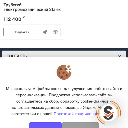
Трубогиб
электромеханический Stalex
ERB-76B, 1500Вт., труба 16-
₽
76мм., профиль 16-50мм.,
112 400
260 кг. 220В
Артикул:
HHW-76B
Предзаказ
КОНТАКТЫ
О МАГАЗИНЕ
КАТАЛОГ
Мы используем файлы cookie для улучшения работы сайта и
персонализации. Продолжая использовать сайт, вы
ПОДПИСКА
соглашаетесь на сбор, обработку cookie-файлов и
пользовательских данных с помощью Яндекс.Метрика, в
МЫ В СОЦСЕТЯХ:
соответствии с нашей
Политикой конфиденциальности.