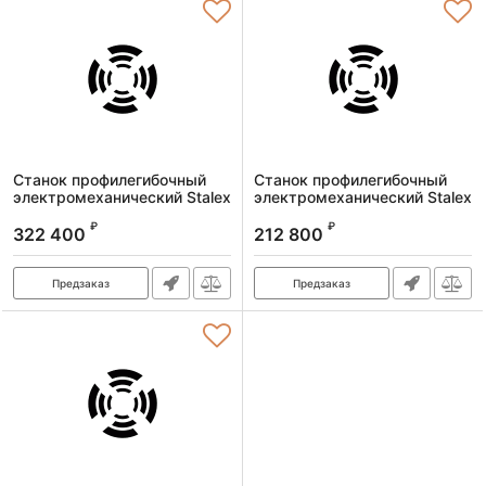
Станок профилегибочный
Станок профилегибочный
электромеханический Stalex
электромеханический Stalex
RBM50
RBM30HV
₽
₽
322 400
212 800
Артикул:
391004
Артикул:
391002
Предзаказ
Предзаказ