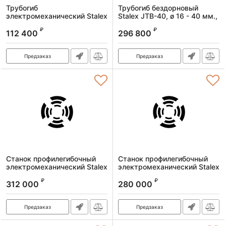
Трубогиб
Трубогиб бездорновый
электромеханический Stalex
Stalex JTB-40, ø 16 - 40 мм.,
ERB-76B, 1500Вт., труба 16-
1,5 кВт., вес 220 кг.
₽
₽
76мм., профиль 16-50мм.,
112 400
296 800
Артикул:
391062
260 кг. 380В
Артикул:
HHW-76B/380
Предзаказ
Предзаказ
Станок профилегибочный
Станок профилегибочный
электромеханический Stalex
электромеханический Stalex
RBM40HV
RBM-20
₽
₽
312 000
280 000
Артикул:
391003
Артикул:
391012*
Предзаказ
Предзаказ