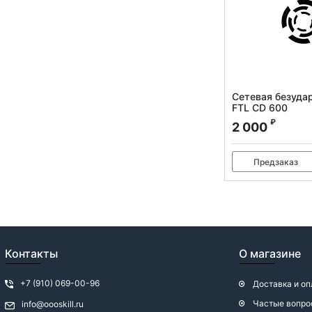
Сетевая безуда
FTL CD 600
Артикул:
7038
₽
2 000
Предзаказ
Контакты
О магазине
+7 (910) 069-00-96
Доставка и оп
Частые вопро
info@oooskill.ru