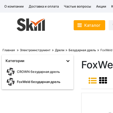
О компании
Доставка и оплата
Частые вопросы
Акции
Каталог
Главная
Электроинструмент
Дрели
Безударная дрель
FoxWeld
Категории
FoxWe
CROWN безударная дрель
FoxWeld безударная дрель