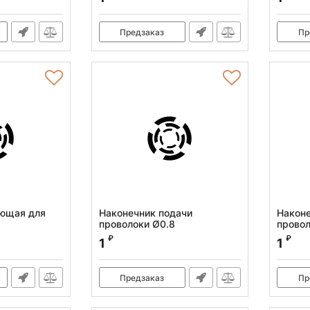
Предзаказ
Пр
ующая для
Наконечник подачи
Наконе
проволоки Ø0.8
провол
Артикул:
100554
Артикул
₽
₽
1
1
Предзаказ
Пр