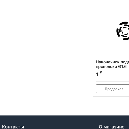
Наконечник под
проволоки Ø1.6
Артикул:
100557
₽
1
Предзаказ
Контакты
О магазине