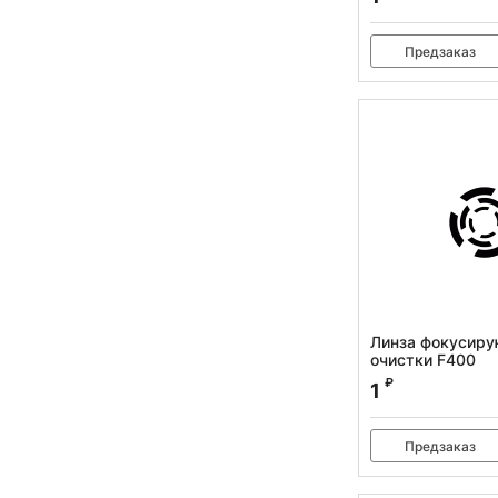
Предзаказ
Линза фокусир
очистки F400
Артикул:
100417
₽
1
Предзаказ