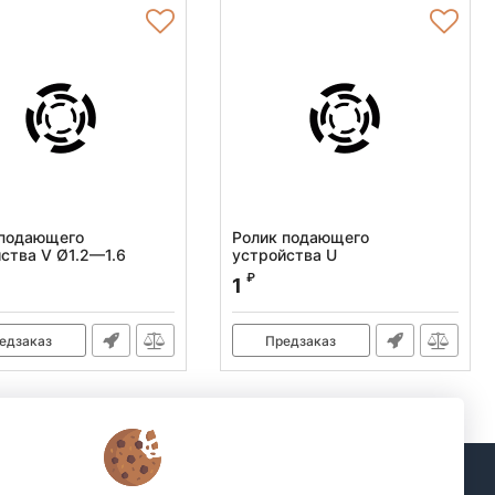
 подающего
Ролик подающего
ства V Ø1.2—1.6
устройства U
:
100559
Артикул:
100560
₽
1
едзаказ
Предзаказ
Подписка