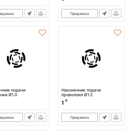
едзаказ
Предзаказ
чник подачи
Наконечник подачи
оки Ø1.0
проволоки Ø1.2
:
100555
Артикул:
100556
₽
1
едзаказ
Предзаказ