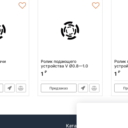
ачи
Ролик подающего
Ролик
устройства V Ø0.8—1.0
устрой
Артикул:
100558
Артикул
₽
₽
1
1
Предзаказ
Пр
Каталог