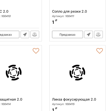
C 2.0
Сопло для резки 2.0
:
100410
Артикул:
100411
₽
1
едзаказ
Предзаказ
защитная 2.0
Линза фокусирующая 2.0
:
100414
Артикул:
100415
₽
1