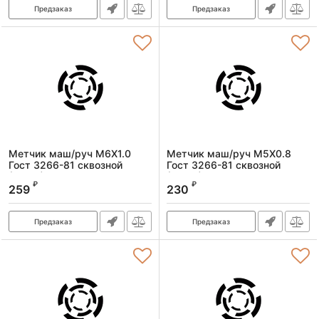
Предзаказ
Предзаказ
Метчик маш/руч M6X1.0
Метчик маш/руч M5X0.8
Гост 3266-81 сквозной
Гост 3266-81 сквозной
(Р6М5)
(Р6М5)
₽
₽
259
230
Артикул:
1601060100
Артикул:
1601050080
Предзаказ
Предзаказ