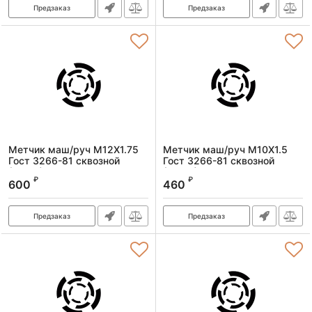
Предзаказ
Предзаказ
Метчик маш/руч M12X1.75
Метчик маш/руч M10X1.5
Гост 3266-81 сквозной
Гост 3266-81 сквозной
(Р6М5)
(Р6М5)
₽
₽
600
460
Артикул:
1601120175
Артикул:
1601100150
Предзаказ
Предзаказ