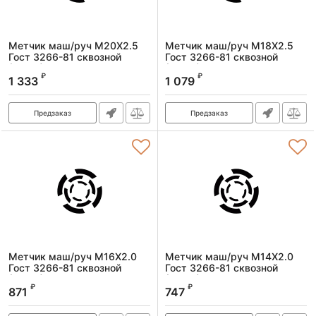
Метчик маш/руч M20X2.5
Метчик маш/руч M18X2.5
Гост 3266-81 сквозной
Гост 3266-81 сквозной
(Р6М5)
(Р6М5)
₽
₽
1 333
1 079
Артикул:
1601200250
Артикул:
1601180250
Предзаказ
Предзаказ
Метчик маш/руч M16X2.0
Метчик маш/руч M14X2.0
Гост 3266-81 сквозной
Гост 3266-81 сквозной
(Р6М5)
(Р6М5)
₽
₽
871
747
Артикул:
1601160200
Артикул:
1601140200