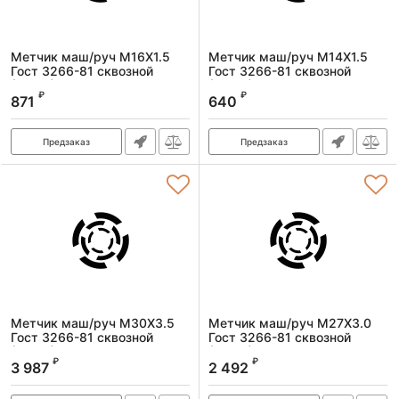
Метчик маш/руч M16X1.5
Метчик маш/руч M14X1.5
Гост 3266-81 сквозной
Гост 3266-81 сквозной
(Р6М5)
(Р6М5)
₽
₽
871
640
Артикул:
1601160150
Артикул:
1601140150
Предзаказ
Предзаказ
Метчик маш/руч M30X3.5
Метчик маш/руч M27X3.0
Гост 3266-81 сквозной
Гост 3266-81 сквозной
(Р6М5)
(Р6М5)
₽
₽
3 987
2 492
Артикул:
1601300350
Артикул:
1601270300