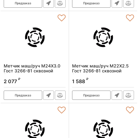
Предзаказ
Предзаказ
Метчик маш/руч M24X3.0
Метчик маш/руч M22X2.5
Гост 3266-81 сквозной
Гост 3266-81 сквозной
(Р6М5)
(Р6М5)
₽
₽
2 077
1 588
Артикул:
1601240300
Артикул:
1601220250
Предзаказ
Предзаказ