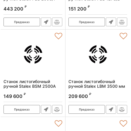
Артикул:
373154
Артикул:
373151
₽
₽
443 200
151 200
Предзаказ
Предзаказ
Станок листогибочный
Станок листогибочный
ручной Stalex BSM 2500A
ручной Stalex LBM 3500 мм
(с ножом)
Артикул:
373173A
₽
₽
149 600
209 600
Артикул:
101140
Предзаказ
Предзаказ