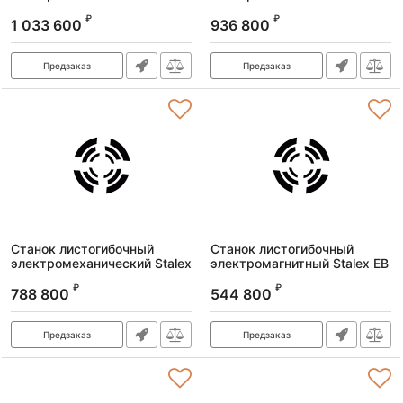
EFMS 3020
EFMS 2520
₽
₽
1 033 600
936 800
Артикул:
373313
Артикул:
373312
Предзаказ
Предзаказ
Станок листогибочный
Станок листогибочный
электромеханический Stalex
электромагнитный Stalex EB
EFMS 2020
2500х1,6
₽
₽
788 800
544 800
Артикул:
373311
Артикул:
373405
Предзаказ
Предзаказ