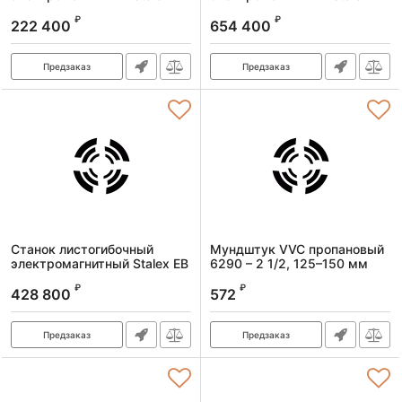
1000х1,6
3200х1,2
₽
₽
222 400
654 400
Артикул:
373402
Артикул:
373406
Предзаказ
Предзаказ
Станок листогибочный
Мундштук VVC пропановый
электромагнитный Stalex EB
6290 – 2 1/2, 125–150 мм
2000х1,6
Артикул:
101265
₽
₽
428 800
572
Артикул:
373404
Предзаказ
Предзаказ