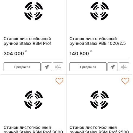
Станок листогибочный
Станок листогибочный
ручной Stalex RSM Prof
ручной Stalex PBB 1020/2.5
3500/0.7 мм
Артикул:
373150
₽
₽
304 000
140 800
Артикул:
102149
Предзаказ
Предзаказ
Станок листогибочный
Станок листогибочный
ручной Stalex RSM Prof 3000
ручной Stalex RSM Prof 2500