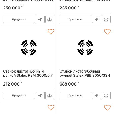
(1,0 мм)
(1,0 мм)
₽
₽
250 000
235 000
Артикул:
102022
Артикул:
102023
Предзаказ
Предзаказ
Станок листогибочный
Станок листогибочный
ручной Stalex RSM 3000/0.7
ручной Stalex PBB 2050/3SH
мм
Артикул:
373166
₽
₽
212 000
688 000
Артикул:
101547
Предзаказ
Предзаказ