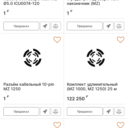
Ø5.0 ICU0074-120
наконечник (MZ)
Артикул:
92608
Артикул:
92749
₽
₽
1
1
Предзаказ
Предзаказ
Разъём кабельный 10-pin
Комплект удлинительный
MZ 1250
(MZ 1000, MZ 1250) 25 м
Артикул:
92972
Артикул:
98291
₽
₽
1
122 250
Предзаказ
Предзаказ