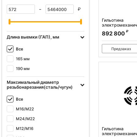
-
₽
Гильотина
электромеханич
Q11-4x1300NC
₽
892 800
Артикул:
386103
Длина выемки (ГАП), мм
Предзаказ
Все
165 мм
190 мм
Максимальный диаметр
резьбонарезания(сталь/чугун)
Все
M16/М22
M24/М22
М12/M16
Гильотина
электромеханич