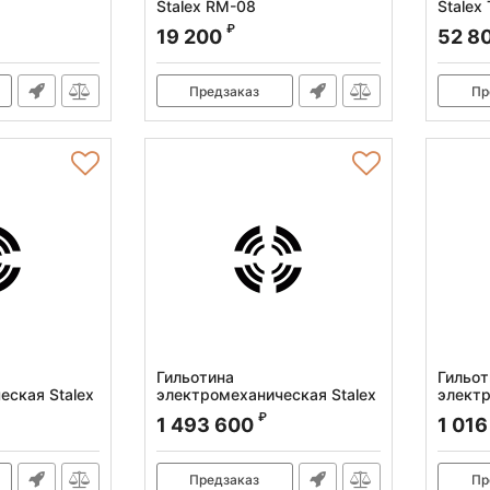
Stalex RM-08
Stalex
Артикул:
373205
Артикул
₽
19 200
52 8
Предзаказ
Пр
Гильотина
Гильот
еская Stalex
электромеханическая Stalex
электр
Q11-10X1000
Q11-2
₽
1 493 600
1 016
Артикул:
386012
Артикул
Предзаказ
Пр