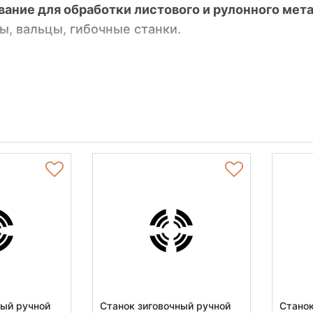
ание для обработки листового и рулонного мета
ы, вальцы, гибочные станки.
е пилы
и ленточнопильные станки
для точной и
тельное промышленное оборудование
– гидравл
 многое другое.
ция STALEX отличается высокой надежностью, пр
, что гарантирует стабильный результат и эффек
ный ручной
Станок зиговочный ручной
Станок