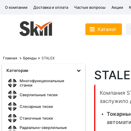
О компании
Доставка и оплата
Частые вопросы
Акции
Каталог
Главная
Бренды
STALEX
Категории
STALE
Многофункциональные
станки
Компания S
Сверлильные тиски
заслужило 
Слесарные тиски
Токарны
Станочные тиски
автомати
Радиально-сверлильные