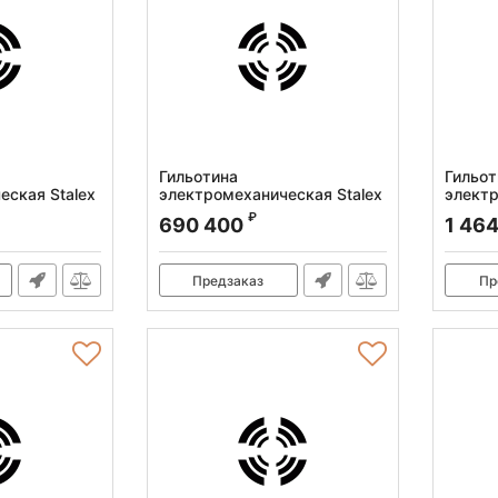
Гильотина
Гильот
еская Stalex
электромеханическая Stalex
электр
Q11-3x2050
Q11-1
₽
690 400
1 46
Артикул:
386102
Артикул
Предзаказ
Пр