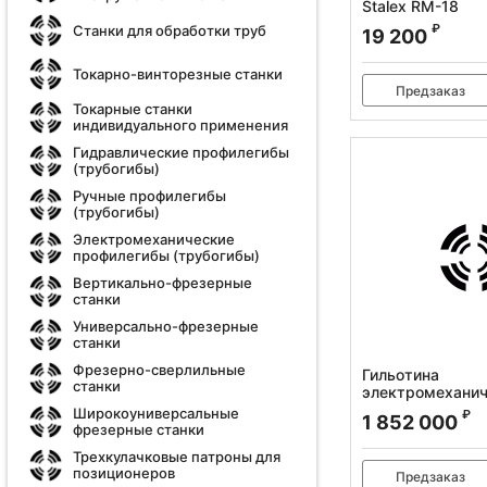
Stalex RM-18
Артикул:
373206
₽
Станки для обработки труб
19 200
Токарно-винторезные станки
Предзаказ
Токарные станки
индивидуального применения
Гидравлические профилегибы
(трубогибы)
Ручные профилегибы
(трубогибы)
Электромеханические
профилегибы (трубогибы)
Вертикально-фрезерные
станки
Универсально-фрезерные
станки
Фрезерно-сверлильные
Гильотина
станки
электромеханич
Q11-8x2000
Широкоуниверсальные
₽
1 852 000
фрезерные станки
Артикул:
386011
Трехкулачковые патроны для
позиционеров
Предзаказ