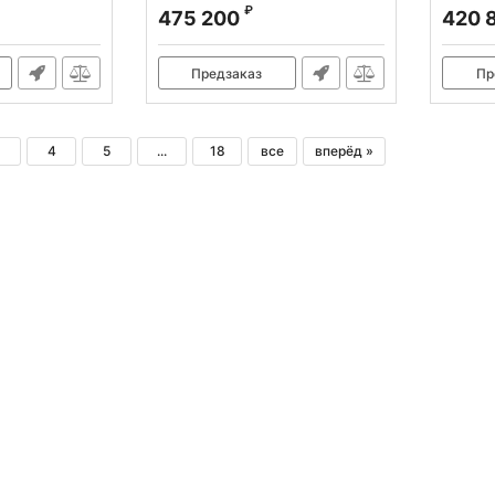
Q11-3x1300
SBJB 
₽
475 200
420 
Артикул:
386001
Артикул
Предзаказ
Пр
3
4
5
...
18
все
вперёд »