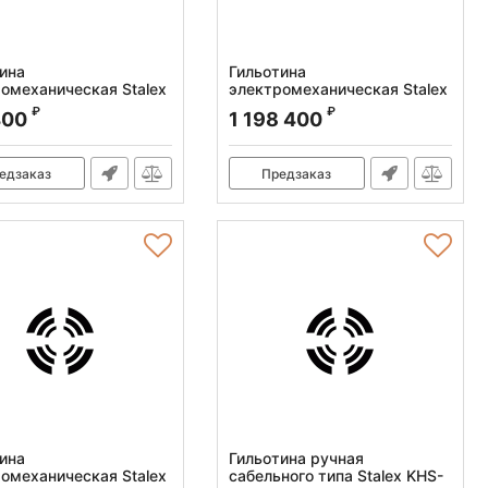
ина
Гильотина
омеханическая Stalex
электромеханическая Stalex
x1250
Q11-4x2550NC
₽
₽
400
1 198 400
:
386101
Артикул:
386105
едзаказ
Предзаказ
ина
Гильотина ручная
омеханическая Stalex
сабельного типа Stalex KHS-