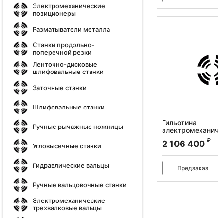
Электромеханические
позиционеры
Разматыватели металла
Станки продольно-
поперечной резки
Ленточно-дисковые
шлифовальные станки
Заточные станки
Шлифовальные станки
Гильотина
Ручные рычажные ножницы
электромеханич
Q11-8x2500
₽
2 106 400
Угловысечные станки
Артикул:
386006
Гидравлические вальцы
Предзаказ
Ручные вальцовочные станки
Электромеханические
трехвалковые вальцы