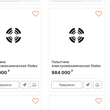
ина
Гильотина
омеханическая Stalex
электромеханическая Stalex
x1250
Q11-4X2500
₽
₽
000
984 000
:
386106
Артикул:
386007
едзаказ
Предзаказ