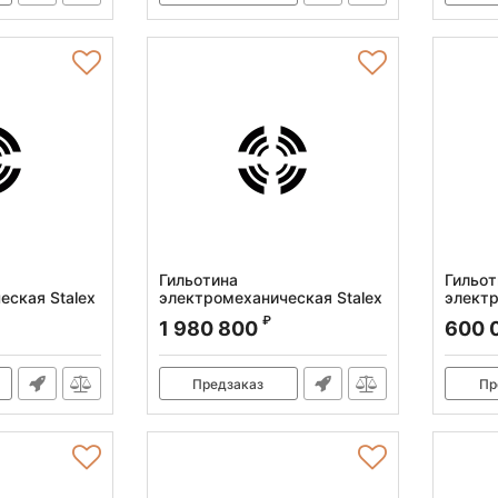
Гильотина
Гильот
еская Stalex
электромеханическая Stalex
электр
Q11-4x3200
Q11-4
₽
1 980 800
600 
Артикул:
386008
Артикул
Предзаказ
Пр