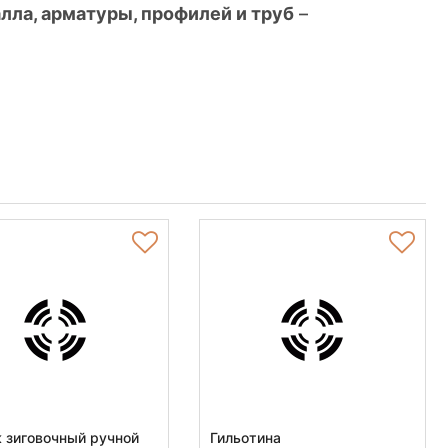
лла, арматуры, профилей и труб
–
 эффективной резки.
ические прессы, шлифовальные, заточные
оизводительностью и продуманной
тивность вашего производства.
 зиговочный ручной
Гильотина