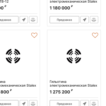
 TB-12
электромеханическая Stalex
Q11-6X2000
:
373801
₽
₽
00
1 180 000
Артикул:
386004
едзаказ
Предзаказ
ина
Гильотина
омеханическая Stalex
электромеханическая Stalex
x2550NC
Q11-6x2500
₽
₽
 800
1 275 200
:
386104
Артикул:
386005
едзаказ
Предзаказ