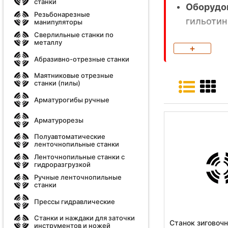
станки
Оборудов
Резьбонарезные
гильотин
манипуляторы
Сверлильные станки по
металлу
Дисковы
+
Абразивно-отрезные станки
Дополни
Маятниковые отрезные
станки и
станки (пилы)
Арматурогибы ручные
Вся продук
эргономикой
Арматурорезы
Полуавтоматические
ленточнопильные станки
Ленточнопильные станки с
гидроразгрузкой
Ручные ленточнопильные
станки
Прессы гидравлические
Станки и наждаки для заточки
Станок зиговоч
инструментов и ножей