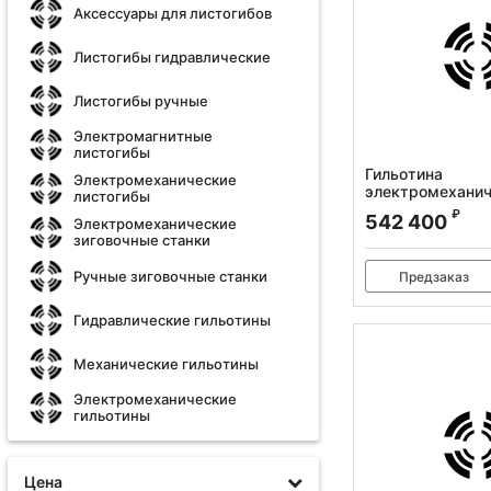
Аксессуары для листогибов
Листогибы гидравлические
Листогибы ручные
Электромагнитные
листогибы
Гильотина
Электромеханические
электромеханич
листогибы
Q11-3x1500
₽
542 400
Электромеханические
Артикул:
386002
зиговочные станки
Ручные зиговочные станки
Предзаказ
Гидравлические гильотины
Механические гильотины
Электромеханические
гильотины
Цена