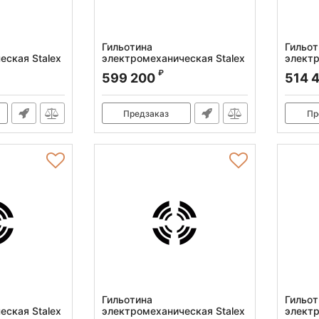
Гильотина
Гильот
еская Stalex
электромеханическая Stalex
электр
Q11-3x1250A
Q11-3
₽
599 200
514 
Артикул:
386108
Артикул
Предзаказ
Пр
Гильотина
Гильот
еская Stalex
электромеханическая Stalex
электр