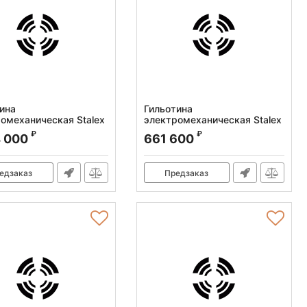
ина
Гильотина
омеханическая Stalex
электромеханическая Stalex
0X1500
Q11-2x2050
₽
₽
4 000
661 600
:
386013
Артикул:
386107
едзаказ
Предзаказ