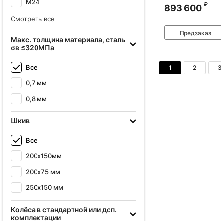
М24
Q11-4X2000
₽
893 600
Артикул:
386003
Смотреть все
Предзаказ
Макс. толщина материала, сталь
σв ≤320МПа
Все
1
2
0,7 мм
0,8 мм
Шкив
Все
200х150мм
200х75 мм
250х150 мм
Колёса в стандартной или доп.
комплектации